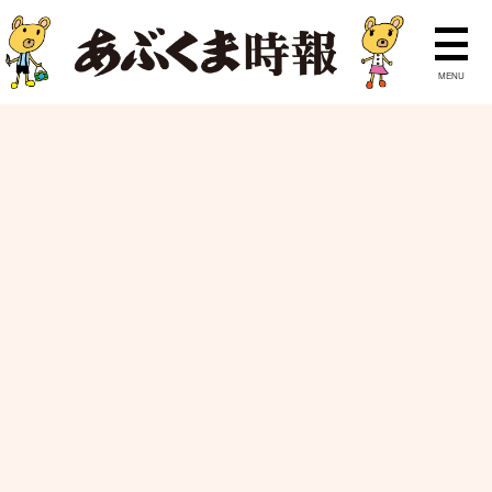
MENU
ニュース
ランキング
特集
ピックアップ
ホーム
ハンサム・ウーマン
髙橋夏子
ハンサム・ウーマン
No.7
たかはし なつこ
髙橋夏子
さん
(39)
フリーデザイナー・ライター
須賀川市緑町