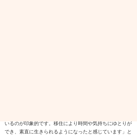
2023/02/24
須賀川で素直に生きる
移住後に新たな挑戦も
関東から須賀川市に移住して間もなく３年。「程よい規
模感のまちで、多くの人が地域や子どものために活動して
いるのが印象的です。移住により時間や気持ちにゆとりが
でき、素直に生きられるようになったと感じています」と