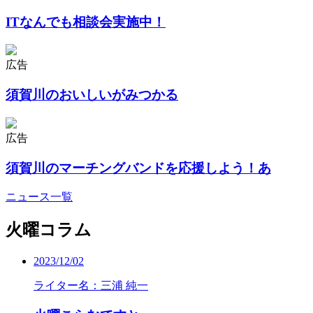
ITなんでも相談会実施中！
広告
須賀川のおいしいがみつかる
広告
須賀川のマーチングバンドを応援しよう！あ
ニュース一覧
火曜コラム
2023/12/02
ライター名：三浦 純一