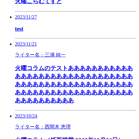
火曜こらむてすと
2023/11/27
test
2023/11/21
ライター名：三浦 純一
火曜コラムのテストあああああああああああ
ああああああああああああああああああああ
ああああああああああああああああああああ
ああああああああああああああああああああ
ああああああああああ
2023/10/24
ライター名：西間木 恵理