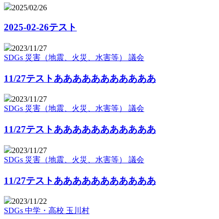
2025/02/26
2025-02-26テスト
2023/11/27
SDGs
災害（地震、火災、水害等）
議会
11/27テストあああああああああああ
2023/11/27
SDGs
災害（地震、火災、水害等）
議会
11/27テストあああああああああああ
2023/11/27
SDGs
災害（地震、火災、水害等）
議会
11/27テストあああああああああああ
2023/11/22
SDGs
中学・高校
玉川村