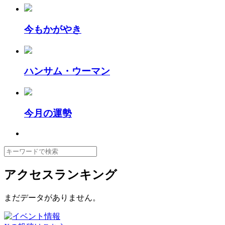
今もかがやき
ハンサム・ウーマン
今月の運勢
アクセスランキング
まだデータがありません。