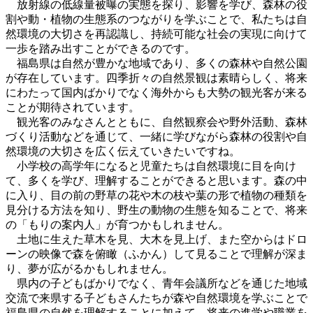
放射線の低線量被曝の実態を探り、影響を学び、森林の役
割や動・植物の生態系のつながりを学ぶことで、私たちは自
然環境の大切さを再認識し、持続可能な社会の実現に向けて
一歩を踏み出すことができるのです。
福島県は自然が豊かな地域であり、多くの森林や自然公園
が存在しています。四季折々の自然景観は素晴らしく、将来
にわたって国内ばかりでなく海外からも大勢の観光客が来る
ことが期待されています。
観光客のみなさんとともに、自然観察会や野外活動、森林
づくり活動などを通じて、一緒に学びながら森林の役割や自
然環境の大切さを広く伝えていきたいですね。
小学校の高学年になると児童たちは自然環境に目を向け
て、多くを学び、理解することができると思います。森の中
に入り、目の前の野草の花や木の枝や葉の形で植物の種類を
見分ける方法を知り、野生の動物の生態を知ることで、将来
の「もりの案内人」が育つかもしれません。
土地に生えた草木を見、大木を見上げ、また空からはドロ
ーンの映像で森を俯瞰（ふかん）して見ることで理解が深ま
り、夢が広がるかもしれません。
県内の子どもばかりでなく、青年会議所などを通じた地域
交流で来県する子どもさんたちが森や自然環境を学ぶことで
福島県の自然を理解することに加えて、将来の進学や職業を