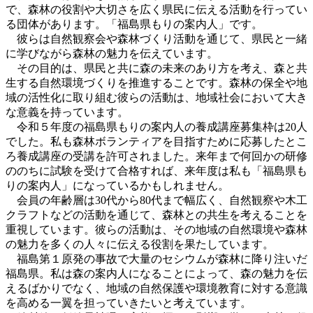
で、森林の役割や大切さを広く県民に伝える活動を行ってい
る団体があります。「福島県もりの案内人」です。
彼らは自然観察会や森林づくり活動を通じて、県民と一緒
に学びながら森林の魅力を伝えています。
その目的は、県民と共に森の未来のあり方を考え、森と共
生する自然環境づくりを推進することです。森林の保全や地
域の活性化に取り組む彼らの活動は、地域社会において大き
な意義を持っています。
令和５年度の福島県もりの案内人の養成講座募集枠は20人
でした。私も森林ボランティアを目指すために応募したとこ
ろ養成講座の受講を許可されました。来年まで何回かの研修
ののちに試験を受けて合格すれば、来年度は私も「福島県も
りの案内人」になっているかもしれません。
会員の年齢層は30代から80代まで幅広く、自然観察や木工
クラフトなどの活動を通じて、森林との共生を考えることを
重視しています。彼らの活動は、その地域の自然環境や森林
の魅力を多くの人々に伝える役割を果たしています。
福島第１原発の事故で大量のセシウムが森林に降り注いだ
福島県。私は森の案内人になることによって、森の魅力を伝
えるばかりでなく、地域の自然保護や環境教育に対する意識
を高める一翼を担っていきたいと考えています。