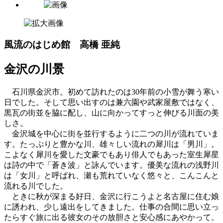
風流のはじめ館 高橋 亜純
金沢の川景
石川県金沢市。初めて訪れたのは30年前の小雪が舞う寒い
日でした。そして思い出すのは兼六園や武家屋敷ではなく、
黒瓦の街並を脇に配し、山に向かってすっと伸びる川面の美
しさ。
金沢城を中心に街を並行するように二つの川が流れていま
す。たっぷりと豊かな川、雄々しい流れの犀川は「男川」。
こよなく犀川を愛した文豪でもあり俳人でもあった室生犀星
は詩の中で「蒼き波」と詠んでいます。優美な流れの浅野川
は「女川」と呼ばれ、瀬も荒れていなく悠々と、こんこんと
流れる川でした。
ときに秋が深まる好日、金沢に行こうよと名古屋に住む娘
に誘われ、少し遠出をしてきました。仕事の合間に思い立っ
たらすぐ旅に出る彼女のその放胆さと安心感にあやかって。