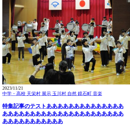
2023/11/21
中学・高校
天栄村
展示
玉川村
自然
鏡石町
音楽
特集記事のテストああああああああああああああ
ああああああああああああああああああああああ
あああああああああああ