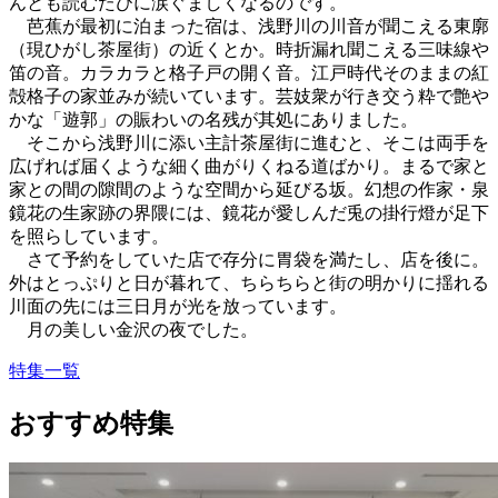
んとも読むたびに涙ぐましくなるのです。
芭蕉が最初に泊まった宿は、浅野川の川音が聞こえる東廓
（現ひがし茶屋街）の近くとか。時折漏れ聞こえる三味線や
笛の音。カラカラと格子戸の開く音。江戸時代そのままの紅
殻格子の家並みが続いています。芸妓衆が行き交う粋で艶や
かな「遊郭」の賑わいの名残が其処にありました。
そこから浅野川に添い主計茶屋街に進むと、そこは両手を
広げれば届くような細く曲がりくねる道ばかり。まるで家と
家との間の隙間のような空間から延びる坂。幻想の作家・泉
鏡花の生家跡の界隈には、鏡花が愛しんだ兎の掛行燈が足下
を照らしています。
さて予約をしていた店で存分に胃袋を満たし、店を後に。
外はとっぷりと日が暮れて、ちらちらと街の明かりに揺れる
川面の先には三日月が光を放っています。
月の美しい金沢の夜でした。
特集一覧
おすすめ特集