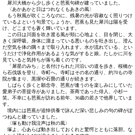
犀川大橋から少し歩くと芭蕉句碑が建っていました。
〈あかあかと日はつれなくもあきの風〉
もう秋風が吹くころなのに、残暑の光が容赦なく照りつけ
ているよという句景でしょうか。芭蕉も見た犀川は陽を受
け、どこまでも蒼く輝いています。
この日は川面を吹き渡る風が頬に心地よく、目を閉じ、大
きく深呼吸。身体に溜まっている悪いものを吐き出し、澄ん
だ空気を体の隅々まで取り入れます。水が流れている、とい
うだけで浄化作用があるような気がすると娘。たしかに川を
見ていると気持ちが落ち着くのです。
「犀星のみち」と名付けられた川沿いの道を歩き、桜橋か
ら石伐坂を登り、寺町へ。寺町はその名の通り、約70もの寺
院が集まり、黒塀や石畳の通りが続きます。
しばらく歩くと願念寺、芭蕉が逢うのを楽しみにしていた
愛弟子の菩提寺がありました。茶商であった俳人、小杉一
笑。不幸にも芭蕉が訪れる前年、36歳の若さで他界していま
す。
境内には芭蕉が追悼供養で詠んだ深い悲しみの句の碑がぽ
つねんと建っていました。
〈塚も動け我泣声は秋の風〉
塚よ、心あらば動き出しておくれと驚愕とともに落胆。な