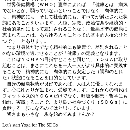
世界保健機構（ＷＨＯ）憲章によれば、「健康とは、病気
でないとか、弱っていないということではなく、肉体的に
も、精神的にも、そして社会的にも、すべてが満たされた状
態にあることをいいます。人種、宗教、政治信条や経済的・
社会的条件によって差別されることなく、最高水準の健康に
恵まれることは、あらゆる人々にとっての基本的人権のひと
つです」とあります。
つまり身体だけでなく精神的にも健康で、差別されること
のない環境で過ごせることが「健康」の定義となります。
これはＹＯＧＡの目指すところと同じで、ＹＯＧＡに取り
組むことは、まさにこれらを一人一人がより具体的に実践す
ることで、精神的にも、肉体的にも安定した（調和のとれ
た）状態になることを目的としています。
自身の健康状態が良好であれば、人は人に優しくなれま
す。心にゆとりが生まれ、受容できます。これからの時代は
フィットネス的ＹＯＧＡだけでなく、呼吸や瞑想・哲学にも
触れ、実践することで、より良い社会づくり（ＳＤＧｓ）に
貢献する一歩になるのではと思っています。
皆さまも小さな一歩を始めてみませんか？
Let’s start Yoga for The SDGs．