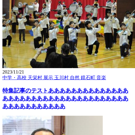
2023/11/21
中学・高校
天栄村
展示
玉川村
自然
鏡石町
音楽
特集記事のテストああああああああああああああ
ああああああああああああああああああああああ
あああああああああああ