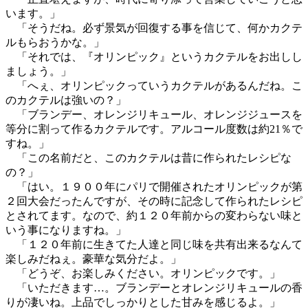
います。」
「そうだね。必ず景気が回復する事を信じて、何かカクテ
ルもらおうかな。」
「それでは、『オリンピック』というカクテルをお出しし
ましょう。」
「へぇ、オリンピックっていうカクテルがあるんだね。こ
のカクテルは強いの？」
「ブランデー、オレンジリキュール、オレンジジュースを
等分に割って作るカクテルです。アルコール度数は約21％で
すね。」
「この名前だと、このカクテルは昔に作られたレシピな
の？」
「はい。１９００年にパリで開催されたオリンピックが第
２回大会だったんですが、その時に記念して作られたレシピ
とされてます。なので、約１２０年前からの変わらない味と
いう事になりますね。」
「１２０年前に生きてた人達と同じ味を共有出来るなんて
楽しみだねぇ。豪華な気分だよ。」
「どうぞ、お楽しみください。オリンピックです。」
「いただきます…。ブランデーとオレンジリキュールの香
りが凄いね。上品でしっかりとした甘みを感じるよ。」