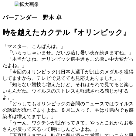
バーテンダー 野木 卓
時を越えたカクテル『オリンピック』
「マスター、こんばんは。」
「いらっしゃいませ。だいぶ蒸し暑い夜が続きますね。」
「本当だよね。オリンピック選手達もこの暑い中大変だっ
たよね。」
「今回のオリンピックは日本人選手が沢山のメダルを獲得
してますから、テレビで見てても見応えありました。」
「知らない競技も増えたけど、それはそれで見てると楽し
いもんだね。ウイルスのストレスも軽減される感じがする
よ。」
「どうしてもオリンピックの合間のニュースではウイルス
の話題が流れてますよね。８月に入って、やはり県内でも感
染者は増えてますし。」
「うーん。ワクチンが拡がってきて、やっとこれからお客
さんが戻って来るって時にしんどいよね。」
「正直堪えますが、時代に寄り添って営業していこうと思