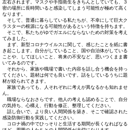
左右されます。マスクや手指衛生をきちんとしていても、３
密の場所に長時間いると感染してしまう可能性が極めて高く
なります。
そして、普通に暮らしている私たちが、不幸にして巨大ク
ラスターの根源になる可能性があるという特徴を持ちます。
そこで、私たちがゆでガエルにならないための対策を考え
てみました。
まず、新型コロナウイルスに関して、感じたことを紙に書
き起こします。自分がしていること、国や自治体がしている
ことや、してほしいこと、将来の不安など、思いつくまま書
いてみるのです。
それから、家族や職場で書いた内容を話し合う機会を持っ
てください。題材は何でも良いです。話をしているうちに題
材が絞られてきます。
家族であっても、人それぞれに考えが異なるかも知れませ
ん。
職場ならなおさらです。他人の考えも認めることで、自分
の気持ち、心構え、行動を修正、整理してください。
話し合いで、より良い人間関係を築き、そこで確認された
感染防御行動を実践してください。
コロナ禍の中でひっそりと生活する期間が長くなればなる
ほど、周囲の人たちとの人間関係が大切になります。