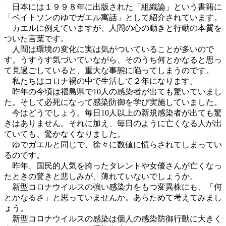
日本には１９９８年に出版された「組織論」という書籍に
「ベイトソンのゆでガエル寓話」として紹介されています。
カエルに例えていますが、人間の心の動きと行動の本質を
ついた言葉です。
人間は環境の変化に実は気がついていることが多いので
す。うすうす気づいていながら、そのうち何とかなると思っ
て見過ごしていると、重大な事態に陥ってしまうのです。
私たちはコロナ禍の中で生活して２年になります。
昨年の今頃は福島県で10人の感染者が出ても驚いていまし
た。そして必死になって感染防御を学び実施していました。
今はどうでしょう。毎日10人以上の新規感染者が出ても驚
きはありません。それに加え、毎日のように亡くなる人が出
ていても、驚かなくなりました。
ゆでガエルと同じで、徐々に数値に慣らされてしまってい
るのです。
昨年、国民的人気を誇ったタレントや女優さんが亡くなっ
たときの驚きと悲しみが、薄れていないでしょうか。
新型コロナウイルスの強い感染力をもつ変異株にも、「何
とかなるさ」と思っていませんか。あらためて考えてみまし
ょう。
新型コロナウイルスの感染は個人の感染防御行動に大きく