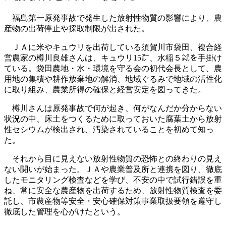
福島第一原発事故で発生した放射性物質の影響により、農
産物の出荷停止や採取制限が出された。
ＪＡに米やキュウリを出荷している須賀川市袋田、複合経
営農家の樽川良雄さんは、キュウリ15㌃、水稲５㌶を手掛け
ている。袋田農地・水・環境を守る会の初代会長として、農
用地の集積や耕作放棄地の解消、地域ぐるみで地域の活性化
に取り組み、農業所得の確保と経営安定を図ってきた。
樽川さんは原発事故で何が起き、何がなんだか分からない
状況の中、床土をつくるために取っておいた腐葉土から放射
性セシウムが検出され、汚染されていることを初めて知っ
た。
それから目に見えない放射性物質の恐怖との終わりの見え
ない闘いが始まった。ＪＡや農業普及所と連携を図り、徹底
したモニタリング検査などを学び、不安の中で試行錯誤を重
ね、常に安全な農産物を出荷するため、放射性物質検査を委
託し、市農産物等安全・安心確保対策事業取扱要領を遵守し
徹底した管理を心がけたという。