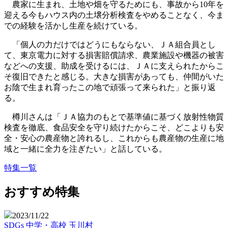
農家に生まれ、土地や畑を守るためにも、事故から10年を
迎える今もハウス内の土壌分析検査をやめることなく、今ま
での経験を活かし生産を続けている。
「個人の力だけではどうにもならない、ＪＡ組合員とし
て、東京電力に対する損害賠償請求、農業施設や機器の被害
などへの支援、助成を受けるには、ＪＡに支えられたからこ
そ復旧できたと感じる。大きな損害があっても、仲間がいた
お陰で生まれ育ったこの地で頑張って来られた」と振り返
る。
樽川さんは「ＪＡ協力のもとで基準値に基づく放射性物質
検査を徹底、食品安全を守り続けたからこそ、どこよりも安
全・安心の農産物と誇れるし、これからも農産物の生産に地
域と一緒に全力を注ぎたい」と話している。
特集一覧
おすすめ特集
2023/11/22
SDGs
中学・高校
玉川村