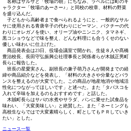
名称はサルサと「牧場の朝」にちなみ、ラベルには町のキ
ャラクター「牧場のあーさー♪」と同校の校章、材料の野菜
を盛り込んだ。
子どもから高齢者まで食べられるようにと、一般的なサル
サに使用される青唐辛子の代わりにピーマン、パクチーの代
わりにオレガノを使い、オリーブ油やニンニク、タマネギ、
黒コショウなどで味を整え、どんな料理にも合うくせのない
優しい味わいに仕上げた。
商品発表会は23日、役場会議室で開かれ、生徒８人や髙橋
豊治校長、長田守弘振興公社理事長と関係者らが木賊正男町
長らに報告した。
班長の星愛実さん、副班長の兼子萌乃さんが開発までの経
緯や商品紹介などを発表し、「材料の大きさや分量などバラ
ンスを整えるのが大変でした。この商品が地産地消や地域活
性化につながってほしいです」と述べた。また「タバスコを
入れて辛味を加えるのもおすすめです」と話した。
木賊町長らはサバの水煮やサラダ、パンに乗せた試食品を
味わい、「大変美味しい」と絶賛した。また「ネーミングも
高校生ならではで大変素晴らしく、町としてもＰＲしていき
たい」とした。
ニュース一覧