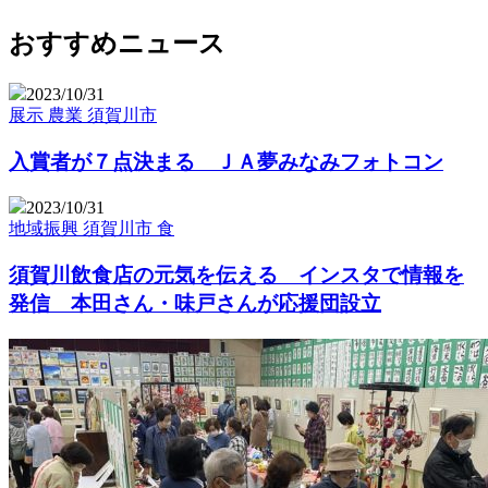
おすすめニュース
2023/10/31
展示
農業
須賀川市
入賞者が７点決まる ＪＡ夢みなみフォトコン
2023/10/31
地域振興
須賀川市
食
須賀川飲食店の元気を伝える インスタで情報を
発信 本田さん・味戸さんが応援団設立