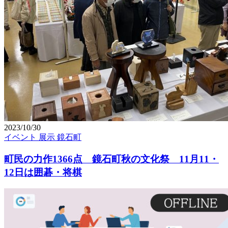
2023/10/30
イベント
展示
鏡石町
町民の力作1366点 鏡石町秋の文化祭 11月11・
12日は囲碁・将棋