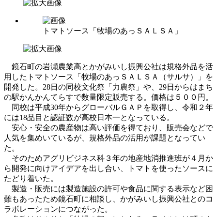
トマトソース「牧場のあっＳＡＬＳＡ」
鏡石町の岩瀬農業高とかがみいし振興公社は規格外品を活
用したトマトソース「牧場のあっＳＡＬＳＡ（サルサ）」を
開発した。28日の同校文化祭「力農祭」や、29日からはまち
の駅かんかんてらすで数量限定販売する。価格は５００円。
同校は平成30年からグローバルＧＡＰを取得し、令和２年
には18品目と認証数が高校日本一となっている。
安心・安全の農産物は高い評価を得ており、販売会などで
人気を集めいているが、規格外品の活用が課題となってい
た。
そのためアグリビジネス科３年の地産地消推進班が４月か
ら開発に向けアイデアを出し合い、トマトを使ったソースに
たどり着いた。
製造・販売には製造施設の許可や食品に関する表示など困
難もあったため鏡石町に相談し、かがみいし振興公社とのコ
ラボレーションにつながった。