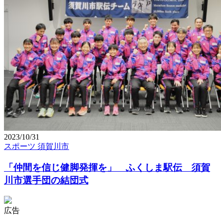
2023/10/31
スポーツ
須賀川市
「仲間を信じ健脚発揮を」 ふくしま駅伝 須賀
川市選手団の結団式
広告