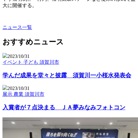
大に開催する。
ニュース一覧
おすすめニュース
2023/10/31
イベント
子ども
須賀川市
学んだ成果を堂々と披露 須賀川一小桜水発表会
2023/10/31
展示
農業
須賀川市
入賞者が７点決まる ＪＡ夢みなみフォトコン