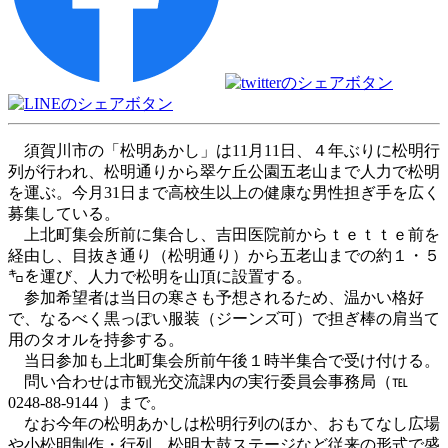
須賀川市の「松明あかし」は11月11日、４年ぶりに松明行
列が行われ、松明通りから翠ケ丘公園五老山まで人力で松明
を運ぶ。今月31日まで高校生以上の健康な男性担ぎ手を広く
募集している。
上北町集会所前に集合し、吉田医院前からｔｅｔｔｅ前を
経由し、目抜き通り（松明通り）から五老山までの約１・５
㌔を運び、人力で松明を山頂に設置する。
参加希望者は当日の寒さも予想されるため、温かい格好
で、なるべく黒っぽい服装（ジーンズ可）で担ぎ棒の肩当て
用のタオルを持参する。
当日参加も上北町集会所前午後１時半集合で受け付ける。
問い合わせは市観光交流課内の実行委員会事務局（℡
0248-88-9144 ）まで。
なお今年の松明あかしは松明行列のほか、おもてなし広場
や小松明制作・行列、松明太鼓ステージなど従来の形式で盛