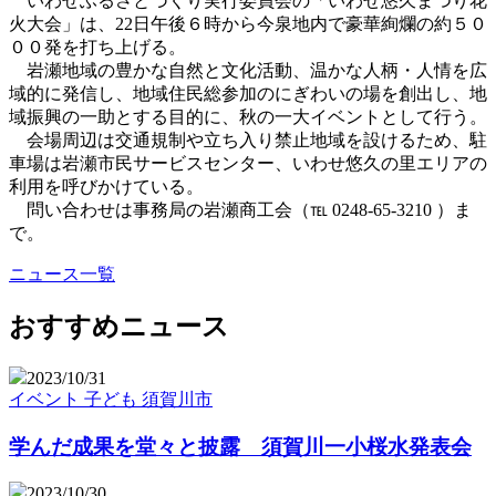
いわせふるさとづくり実行委員会の「いわせ悠久まつり花
火大会」は、22日午後６時から今泉地内で豪華絢爛の約５０
００発を打ち上げる。
岩瀬地域の豊かな自然と文化活動、温かな人柄・人情を広
域的に発信し、地域住民総参加のにぎわいの場を創出し、地
域振興の一助とする目的に、秋の一大イベントとして行う。
会場周辺は交通規制や立ち入り禁止地域を設けるため、駐
車場は岩瀬市民サービスセンター、いわせ悠久の里エリアの
利用を呼びかけている。
問い合わせは事務局の岩瀬商工会（℡ 0248-65-3210 ）ま
で。
ニュース一覧
おすすめニュース
2023/10/31
イベント
子ども
須賀川市
学んだ成果を堂々と披露 須賀川一小桜水発表会
2023/10/30