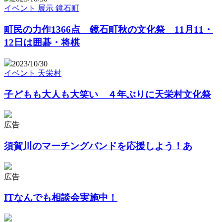
イベント
展示
鏡石町
町民の力作1366点 鏡石町秋の文化祭 11月11・
12日は囲碁・将棋
2023/10/30
イベント
天栄村
子どもも大人も大笑い ４年ぶりに天栄村文化祭
広告
須賀川のマーチングバンドを応援しよう！あ
広告
ITなんでも相談会実施中！