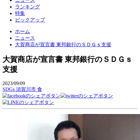
ニュース
ランキング
特集
ピックアップ
ホーム
ニュース
大賀商店が宣言書 東邦銀行のＳＤＧｓ支援
大賀商店が宣言書 東邦銀行のＳＤＧｓ
支援
2023/09/09
SDGs
須賀川市
食