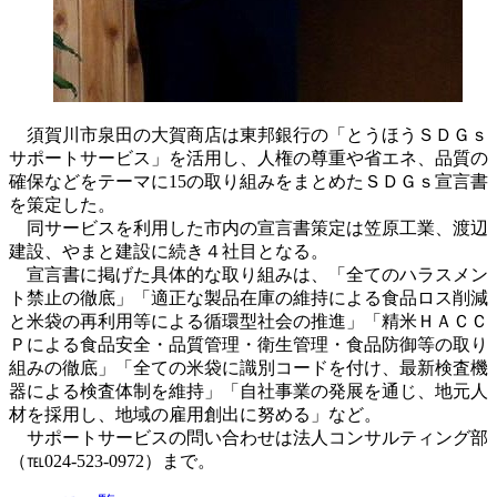
須賀川市泉田の大賀商店は東邦銀行の「とうほうＳＤＧｓ
サポートサービス」を活用し、人権の尊重や省エネ、品質の
確保などをテーマに15の取り組みをまとめたＳＤＧｓ宣言書
を策定した。
同サービスを利用した市内の宣言書策定は笠原工業、渡辺
建設、やまと建設に続き４社目となる。
宣言書に掲げた具体的な取り組みは、「全てのハラスメン
ト禁止の徹底」「適正な製品在庫の維持による食品ロス削減
と米袋の再利用等による循環型社会の推進」「精米ＨＡＣＣ
Ｐによる食品安全・品質管理・衛生管理・食品防御等の取り
組みの徹底」「全ての米袋に識別コードを付け、最新検査機
器による検査体制を維持」「自社事業の発展を通じ、地元人
材を採用し、地域の雇用創出に努める」など。
サポートサービスの問い合わせは法人コンサルティング部
（℡024-523-0972）まで。