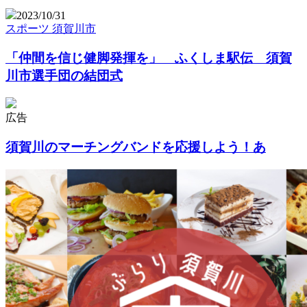
2023/10/31
スポーツ
須賀川市
「仲間を信じ健脚発揮を」 ふくしま駅伝 須賀
川市選手団の結団式
広告
須賀川のマーチングバンドを応援しよう！あ