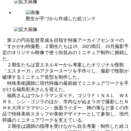
塾生が手づから作成した絵コンテ
第２の円谷監督育成を目指す特撮アーカイブセンターの
「すかがわ特撮塾」２期生たちは19、20の両日、10月撮影予
定のオリジナル映像で使う街並みのミニチュア制作に挑戦し
た。
２期生たちは雷エネルギーから考案したオリジナル怪獣
「エスターガ」のアクタースーツを手作りし、撮影で怪獣が
破壊するミニチュア造型を制作した。
特殊美術講師に現代特撮の最前線でミニチュアワークを手
がける福島彰夫さんを迎えた。
福島さんはウルトラマンダイナ、ゴジラＦＩＮＡＬ ＷＡ
ＲＳ、シン・ゴジラのほか、市内ながぬまラボで撮影したＮ
ＨＫ大河ドラマやシン・仮面ライダー、神の筆など多くの作
品で特殊美術スタッフや美術デザイナーとして参加し、現代
特撮のミニチュアワークを支えている。
２期生は講師の指導を受けながら自主考案・制作した絵コ