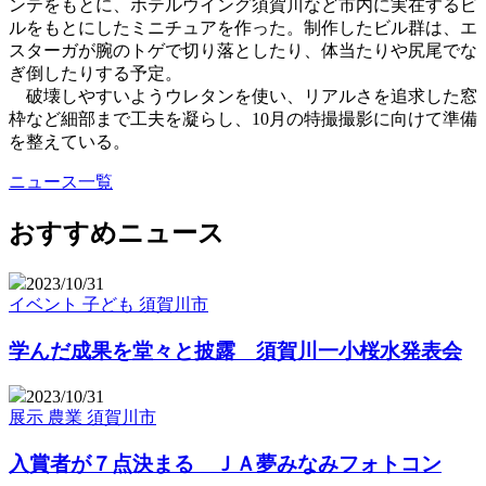
ンテをもとに、ホテルウイング須賀川など市内に実在するビ
ルをもとにしたミニチュアを作った。制作したビル群は、エ
スターガが腕のトゲで切り落としたり、体当たりや尻尾でな
ぎ倒したりする予定。
破壊しやすいようウレタンを使い、リアルさを追求した窓
枠など細部まで工夫を凝らし、10月の特撮撮影に向けて準備
を整えている。
ニュース一覧
おすすめニュース
2023/10/31
イベント
子ども
須賀川市
学んだ成果を堂々と披露 須賀川一小桜水発表会
2023/10/31
展示
農業
須賀川市
入賞者が７点決まる ＪＡ夢みなみフォトコン