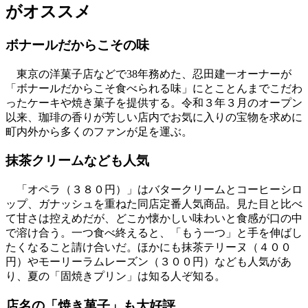
がオススメ
ボナールだからこその味
東京の洋菓子店などで38年務めた、忍田建一オーナーが
「ボナールだからこそ食べられる味」にとことんまでこだわ
ったケーキや焼き菓子を提供する。令和３年３月のオープン
以来、珈琲の香りが芳しい店内でお気に入りの宝物を求めに
町内外から多くのファンが足を運ぶ。
抹茶クリームなども人気
「オペラ（３８０円）」はバタークリームとコーヒーシロ
ップ、ガナッシュを重ねた同店定番人気商品。見た目と比べ
て甘さは控えめだが、どこか懐かしい味わいと食感が口の中
で溶け合う。一つ食べ終えると、「もう一つ」と手を伸ばし
たくなること請け合いだ。ほかにも抹茶テリーヌ（４００
円）やモーリーラムレーズン（３００円）なども人気があ
り、夏の「固焼きプリン」は知る人ぞ知る。
店名の「焼き菓子」も大好評